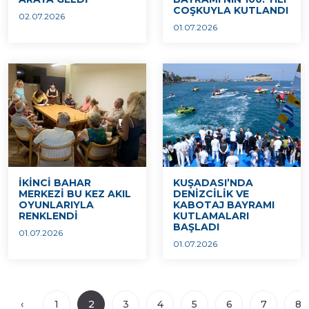
COŞKUYLA KUTLANDI
02.07.2026
01.07.2026
İKİNCİ BAHAR
KUŞADASI’NDA
MERKEZİ BU KEZ AKIL
DENİZCİLİK VE
OYUNLARIYLA
KABOTAJ BAYRAMI
RENKLENDİ
KUTLAMALARI
BAŞLADI
01.07.2026
01.07.2026
‹
1
2
3
4
5
6
7
8