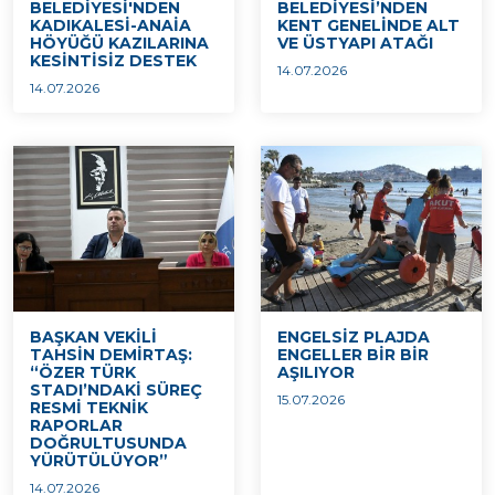
BELEDİYESİ'NDEN
BELEDİYESİ’NDEN
KADIKALESİ-ANAİA
KENT GENELİNDE ALT
HÖYÜĞÜ KAZILARINA
VE ÜSTYAPI ATAĞI
KESİNTİSİZ DESTEK
14.07.2026
14.07.2026
BAŞKAN VEKİLİ
ENGELSİZ PLAJDA
TAHSİN DEMİRTAŞ:
ENGELLER BİR BİR
“ÖZER TÜRK
AŞILIYOR
STADI’NDAKİ SÜREÇ
15.07.2026
RESMİ TEKNİK
RAPORLAR
DOĞRULTUSUNDA
YÜRÜTÜLÜYOR”
14.07.2026