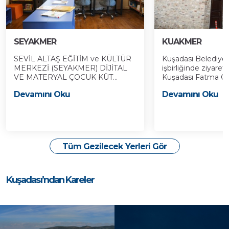
SEYAKMER
KUAKMER
SEVİL ALTAŞ EĞİTİM ve KÜLTÜR
Kuşadası Belediyes
MERKEZİ (SEYAKMER) DİJİTAL
işbirliğinde ziyaret
VE MATERYAL ÇOCUK KÜT...
Kuşadası Fatma Öze
Devamını Oku
Devamını Oku
Tüm Gezilecek Yerleri Gör
Kuşadası’ndan Kareler