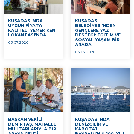
KUŞADASI’NDA
KUŞADASI
UYGUN FİYATA
BELEDİYESİ’NDEN
KALİTELİ YEMEK KENT
GENÇLERE YAZ
LOKANTASI’NDA
DESTEĞİ: EĞİTİM VE
SOSYAL YAŞAM BİR
03.07.2026
ARADA
03.07.2026
BAŞKAN VEKİLİ
KUŞADASI’NDA
DEMİRTAŞ, MAHALLE
DENİZCİLİK VE
MUHTARLARIYLA BİR
KABOTAJ
ARAYA GELDİ
BAYRAMI’NIN 100. YILI