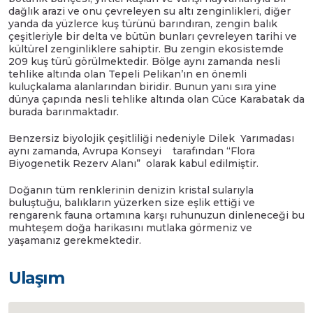
dağlık arazi ve onu çevreleyen su altı zenginlikleri, diğer
yanda da yüzlerce kuş türünü barındıran, zengin balık
çeşitleriyle bir delta ve bütün bunları çevreleyen tarihi ve
kültürel zenginliklere sahiptir. Bu zengin ekosistemde
209 kuş türü görülmektedir. Bölge aynı zamanda nesli
tehlike altında olan Tepeli Pelikan’ın en önemli
kuluçkalama alanlarından biridir. Bunun yanı sıra yine
dünya çapında nesli tehlike altında olan Cüce Karabatak da
burada barınmaktadır.
Benzersiz biyolojik çeşitliliği nedeniyle Dilek Yarımadası
aynı zamanda, Avrupa Konseyi tarafından “Flora
Biyogenetik Rezerv Alanı” olarak kabul edilmiştir.
Doğanın tüm renklerinin denizin kristal sularıyla
buluştuğu, balıkların yüzerken size eşlik ettiği ve
rengarenk fauna ortamına karşı ruhunuzun dinleneceği bu
muhteşem doğa harikasını mutlaka görmeniz ve
yaşamanız gerekmektedir.
Ulaşım