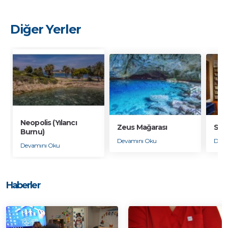
Diğer Yerler
Neopolis (Yılancı
Zeus Mağarası
SEY
Burnu)
Devamını Oku
Deva
Devamını Oku
Haberler