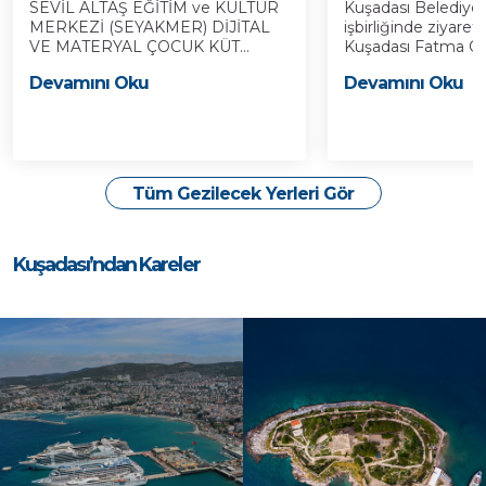
SEVİL ALTAŞ EĞİTİM ve KÜLTÜR
Kuşadası Belediyes
MERKEZİ (SEYAKMER) DİJİTAL
işbirliğinde ziyaret
VE MATERYAL ÇOCUK KÜT...
Kuşadası Fatma Öze
Devamını Oku
Devamını Oku
Tüm Gezilecek Yerleri Gör
Kuşadası’ndan Kareler