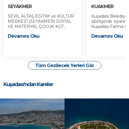
SEYAKMER
KUAKMER
SEVİL ALTAŞ EĞİTİM ve KÜLTÜR
Kuşadası Belediyes
MERKEZİ (SEYAKMER) DİJİTAL
işbirliğinde ziyaret
VE MATERYAL ÇOCUK KÜT...
Kuşadası Fatma Öze
Devamını Oku
Devamını Oku
Tüm Gezilecek Yerleri Gör
Kuşadası’ndan Kareler