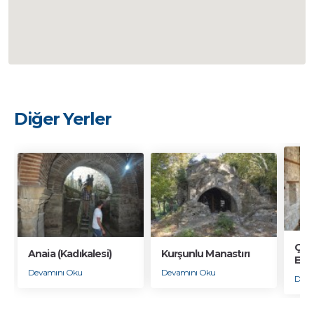
Diğer Yerler
Çalı
Anaia (Kadıkalesi)
Kurşunlu Manastırı
Efe
Devamını Oku
Devamını Oku
Deva