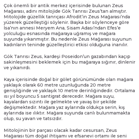
Çok önemli bir antik merkez içerisinde bulunan Zeus
Mağarası, adını mitolojide Gök Tanrısı Zeus’tan almıştır.
Mitolojide güzellik tanrıçası Afrodit’in Zeus Mağarası’nda
yüzerek güzelleştiği söylenir. Başka bir söylenceye göre
İsa’nın annesi Meryem Ana, Sisam Adası’ndan Efes’e
yolculuğu esnasında mağaraya uğramış ve mağara
suyunda yıkanmıştır. Bu nedenle Zeus Mağarası suyunun
kadınların teninde güzelleştirici etkisi olduğuna inanılır.
Gök Tanrısı Zeus, kardeşi Poseidon’un gazabından kaçıp
sakinleşmesini beklemek için bu mağaraya sığınır, dinlenir
ve yıkanırdı.
Kaya içerisinde doğal bir gölet görünümünde olan mağara
yaklaşık olarak 60 metre uzunluğunda 20 metre
genişliğinde ve yaklaşık 10 metre derinliğindedir. Ortalama
ısı yıl boyuncu 5 santigrat derecedir. Mağara suyu,
kayalardan sızıntı ile gelmekte ve yavaş bir şekilde
değişmektedir. Mağara yaz aylarında oldukça serin, kış
aylarında ise ılıktır. Mağara suyunda canlı bulunmamakta
olup, su yavan ve tatsızdır.
Mitolojinin bir parçası olacak kadar cesursan, Zeus
Mağarası tüm doğal ihtişamı ve efsanevi ortamı ile seni