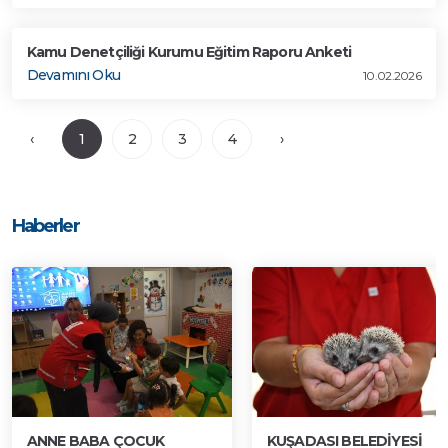
Kamu Denetçiliği Kurumu Eğitim Raporu Anketi
Devamını Oku
10.02.2026
‹
1
2
3
4
›
Haberler
ANNE BABA ÇOCUK
KUŞADASI BELEDİYESİ