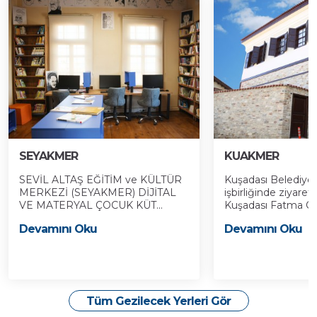
SEYAKMER
KUAKMER
SEVİL ALTAŞ EĞİTİM ve KÜLTÜR
Kuşadası Belediyes
MERKEZİ (SEYAKMER) DİJİTAL
işbirliğinde ziyaret
VE MATERYAL ÇOCUK KÜT...
Kuşadası Fatma Öze
Devamını Oku
Devamını Oku
Tüm Gezilecek Yerleri Gör