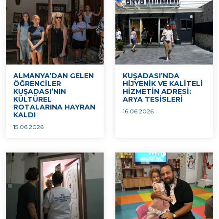
ALMANYA’DAN GELEN
KUŞADASI’NDA
ÖĞRENCİLER
HİJYENİK VE KALİTELİ
KUŞADASI’NIN
HİZMETİN ADRESİ:
KÜLTÜREL
ARYA TESİSLERİ
ROTALARINA HAYRAN
16.06.2026
KALDI
15.06.2026