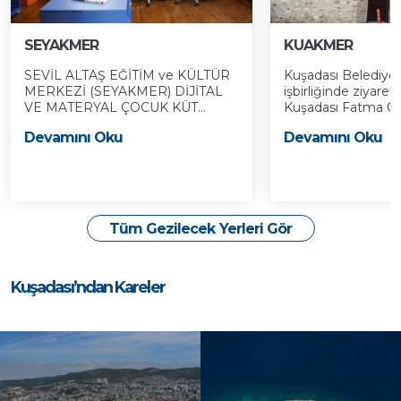
SEYAKMER
KUAKMER
SEVİL ALTAŞ EĞİTİM ve KÜLTÜR
Kuşadası Belediyes
MERKEZİ (SEYAKMER) DİJİTAL
işbirliğinde ziyaret
VE MATERYAL ÇOCUK KÜT...
Kuşadası Fatma Öze
Devamını Oku
Devamını Oku
Tüm Gezilecek Yerleri Gör
Kuşadası’ndan Kareler