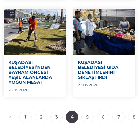
KUŞADASI
KUŞADASI
BELEDİYESİ’NDEN
BELEDİYESİ GIDA
BAYRAM ÖNCESİ
DENETİMLERİNİ
YEŞİL ALANLARDA
SIKLAŞTIRDI
YOĞUN MESAİ
22.05.2026
25.05.2026
‹
1
2
3
4
5
6
7
8