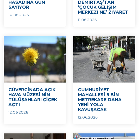
HASADINA GÜN
DEMİRTAŞ’TAN
SAYIYOR
‘ÇOCUK GELİŞİM
MERKEZİ’NE’ ZİYARET
10.06.2026
11.06.2026
GÜVERCİNADA AÇIK
CUMHURİYET
HAVA MÜZESİ’NİN
MAHALLESİ 5 BİN
TÜLÜŞAHLARI ÇİÇEK
METREKARE DAHA
AÇTI
YENİ YOLA
KAVUŞACAK
12.06.2026
12.06.2026