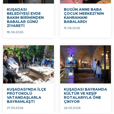
KUŞADASI
BUGÜN ANNE BABA
BELEDİYESİ EVDE
ÇOCUK MERKEZİ’NİN
BAKIM BİRİMİNDEN
KAHRAMANI
BABALAR GÜNÜ
BABALARDI
ZİYARETİ
19.06.2026
18.06.2026
KUŞADASI'NDA İLÇE
KUŞADASI BAYRAMDA
PROTOKOLÜ
KÜLTÜR VE KEŞİF
VATANDAŞLARLA
ROTALARIYLA ÖNE
BAYRAMLAŞTI
ÇIKIYOR
27.05.2026
26.05.2026