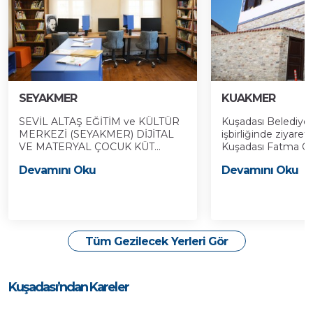
SEYAKMER
KUAKMER
SEVİL ALTAŞ EĞİTİM ve KÜLTÜR
Kuşadası Belediyes
MERKEZİ (SEYAKMER) DİJİTAL
işbirliğinde ziyaret
VE MATERYAL ÇOCUK KÜT...
Kuşadası Fatma Öze
Devamını Oku
Devamını Oku
Tüm Gezilecek Yerleri Gör
Kuşadası’ndan Kareler