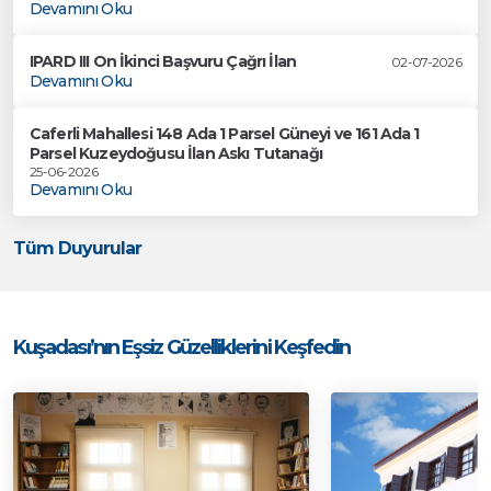
Devamını Oku
IPARD III On İkinci Başvuru Çağrı İlan
02-07-2026
Devamını Oku
Caferli Mahallesi 148 Ada 1 Parsel Güneyi ve 161 Ada 1
Parsel Kuzeydoğusu İlan Askı Tutanağı
25-06-2026
Devamını Oku
Tüm Duyurular
Kuşadası’nın Eşsiz Güzelliklerini Keşfedin