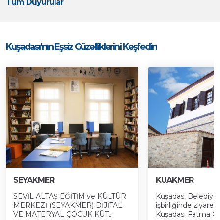
Tüm Duyurular
Kuşadası’nın Eşsiz Güzelliklerini Keşfedin
SEYAKMER
KUAKMER
SEVİL ALTAŞ EĞİTİM ve KÜLTÜR
Kuşadası Belediyes
MERKEZİ (SEYAKMER) DİJİTAL
işbirliğinde ziyaret
VE MATERYAL ÇOCUK KÜT...
Kuşadası Fatma Öze