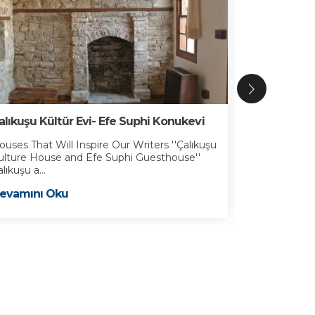
alıkuşu Kültür Evi- Efe Suphi Konukevi
İbramaki Sa
ouses That Will Inspire Our Writers ''Çalıkuşu
Kuşadası Bele
ulture House and Efe Suphi Guesthouse''
19’uncu yüzyı
lıkuşu a...
Devamını 
evamını Oku