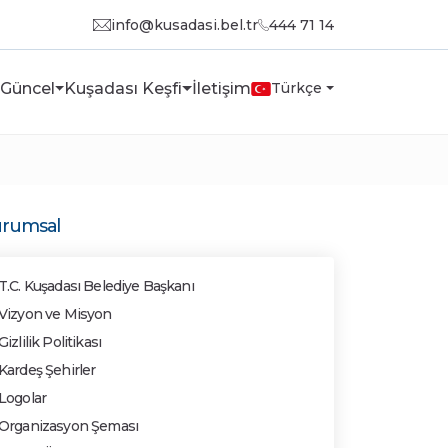
info@kusadasi.bel.tr
444 71 14
Güncel
Kuşadası Keşfi
İletişim
Türkçe
rumsal
T.C. Kuşadası Belediye Başkanı
Vizyon ve Misyon
Gizlilik Politikası
Kardeş Şehirler
Logolar
Organizasyon Şeması