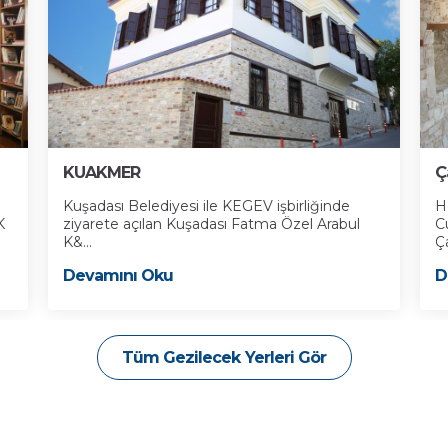
KUAKMER
Ç
Kuşadası Belediyesi ile KEGEV işbirliğinde
H
K
ziyarete açılan Kuşadası Fatma Özel Arabul
C
K&...
Ça
Devamını Oku
D
Tüm Gezilecek Yerleri Gör