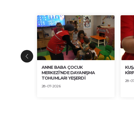
ENGİN
ANNE BABA ÇOCUK
KUŞ
 SERGİDE
MERKEZİ’NDE DAYANIŞMA
KİRP
TOHUMLARI YEŞERDİ
28-0
28-07-2026