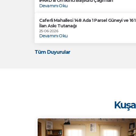
IPARD III On İkinci Başvuru Çağrı İlan
Devamını Oku
Caferli Mahallesi 148 Ada 1 Parsel Güneyi ve 1
İlan Askı Tutanağı
25-06-2026
Devamını Oku
Tüm Duyurular
Kuşad