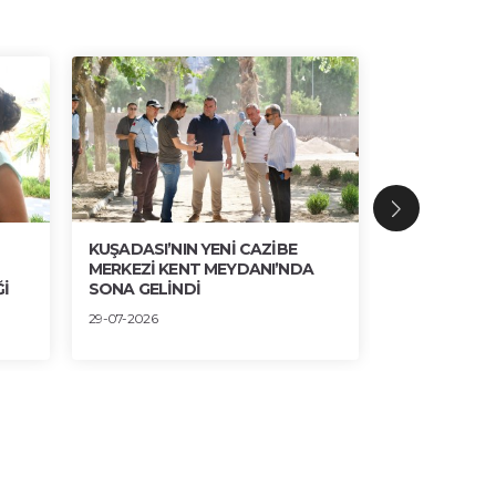
KUŞADASI’NIN YENİ CAZİBE
BRONZ, AHŞ
MERKEZİ KENT MEYDANI’NDA
ESTETİK UY
İ
SONA GELİNDİ
30-07-2026
29-07-2026