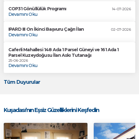
COP31 Gönüllülük Programı
14-07-2026
Devamını Oku
IPARD III On İkinci Başvuru Çağrı İlan
02-07-2026
Devamını Oku
Caferli Mahallesi 148 Ada 1 Parsel Güneyi ve 161 Ada 1
Parsel Kuzeydoğusu İlan Askı Tutanağı
25-06-2026
Devamını Oku
Tüm Duyurular
Kuşadası’nın Eşsiz Güzelliklerini Keşfedin