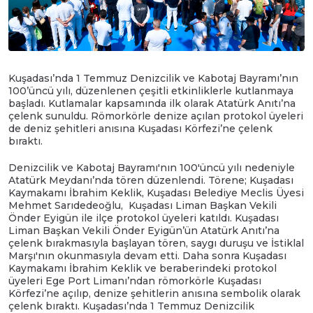
Kuşadası’nda 1 Temmuz Denizcilik ve Kabotaj Bayramı’nın
100’üncü yılı, düzenlenen çeşitli etkinliklerle kutlanmaya
başladı. Kutlamalar kapsamında ilk olarak Atatürk Anıtı’na
çelenk sunuldu. Römorkörle denize açılan protokol üyeleri
de deniz şehitleri anısına Kuşadası Körfezi’ne çelenk
bıraktı.
Denizcilik ve Kabotaj Bayramı'nın 100'üncü yılı nedeniyle
Atatürk Meydanı’nda tören düzenlendi. Törene; Kuşadası
Kaymakamı İbrahim Keklik, Kuşadası Belediye Meclis Üyesi
Mehmet Sarıdedeoğlu, Kuşadası Liman Başkan Vekili
Önder Eyigün ile ilçe protokol üyeleri katıldı. Kuşadası
Liman Başkan Vekili Önder Eyigün’ün Atatürk Anıtı’na
çelenk bırakmasıyla başlayan tören, saygı duruşu ve İstiklal
Marşı'nın okunmasıyla devam etti. Daha sonra Kuşadası
Kaymakamı İbrahim Keklik ve beraberindeki protokol
üyeleri Ege Port Limanı’ndan römorkörle Kuşadası
Körfezi’ne açılıp, denize şehitlerin anısına sembolik olarak
çelenk bıraktı. Kuşadası’nda 1 Temmuz Denizcilik