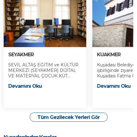
SEYAKMER
KUAKMER
SEVİL ALTAŞ EĞİTİM ve KÜLTÜR
Kuşadası Belediyes
MERKEZİ (SEYAKMER) DİJİTAL
işbirliğinde ziyaret
VE MATERYAL ÇOCUK KÜT...
Kuşadası Fatma Öze
Devamını Oku
Devamını Oku
Tüm Gezilecek Yerleri Gör