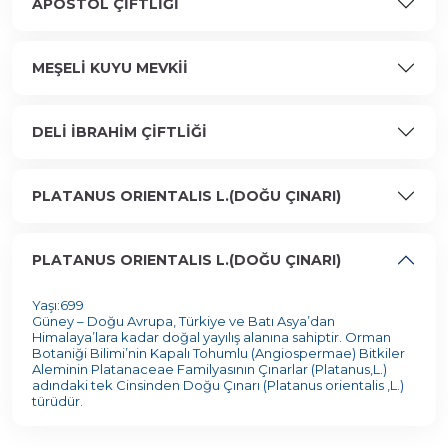
APOSTOL ÇİFTLİĞİ
MEŞELİ KUYU MEVKİİ
DELİ İBRAHİM ÇİFTLİĞİ
PLATANUS ORIENTALIS L.(DOĞU ÇINARI)
PLATANUS ORIENTALIS L.(DOĞU ÇINARI)
Yaşı:699
Güney – Doğu Avrupa, Türkiye ve Batı Asya’dan
Himalaya’lara kadar doğal yayılış alanına sahiptir. Orman
Botaniği Bilimi’nin Kapalı Tohumlu (Angiospermae) Bitkiler
Aleminin Platanaceae Familyasının Çınarlar (Platanus,L.)
adındaki tek Cinsinden Doğu Çınarı (Platanus orientalis ,L.)
türüdür.