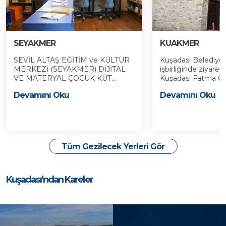
SEYAKMER
KUAKMER
SEVİL ALTAŞ EĞİTİM ve KÜLTÜR
Kuşadası Belediyes
MERKEZİ (SEYAKMER) DİJİTAL
işbirliğinde ziyaret
VE MATERYAL ÇOCUK KÜT...
Kuşadası Fatma Öze
Devamını Oku
Devamını Oku
Tüm Gezilecek Yerleri Gör
Kuşadası’ndan Kareler