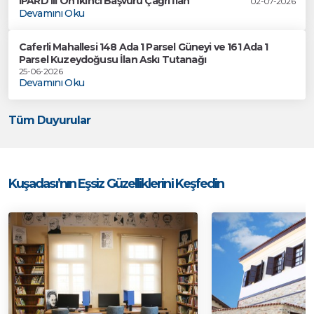
IPARD III On İkinci Başvuru Çağrı İlan
02-07-2026
Devamını Oku
Caferli Mahallesi 148 Ada 1 Parsel Güneyi ve 161 Ada 1
Parsel Kuzeydoğusu İlan Askı Tutanağı
25-06-2026
Devamını Oku
Tüm Duyurular
Kuşadası’nın Eşsiz Güzelliklerini Keşfedin