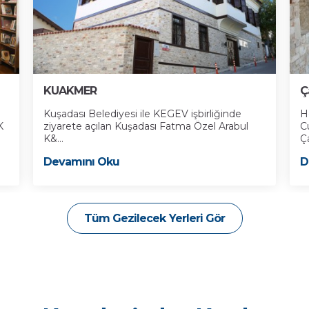
KUAKMER
Ç
Kuşadası Belediyesi ile KEGEV işbirliğinde
H
K
ziyarete açılan Kuşadası Fatma Özel Arabul
C
K&...
Ça
Devamını Oku
D
Tüm Gezilecek Yerleri Gör