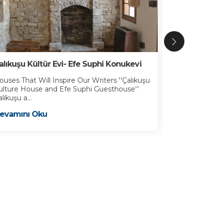
alıkuşu Kültür Evi- Efe Suphi Konukevi
İbramaki Sa
ouses That Will Inspire Our Writers ''Çalıkuşu
Kuşadası Bele
ulture House and Efe Suphi Guesthouse''
19’uncu yüzyı
lıkuşu a...
Devamını 
evamını Oku