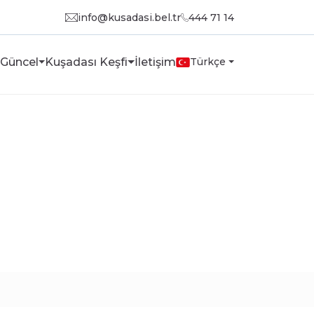
info@kusadasi.bel.tr
444 71 14
Güncel
Kuşadası Keşfi
İletişim
Türkçe