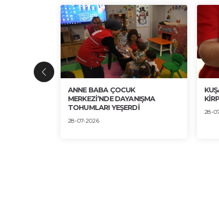
ENGİN
ANNE BABA ÇOCUK
KUŞ
 SERGİDE
MERKEZİ’NDE DAYANIŞMA
KİRP
TOHUMLARI YEŞERDİ
28-0
28-07-2026