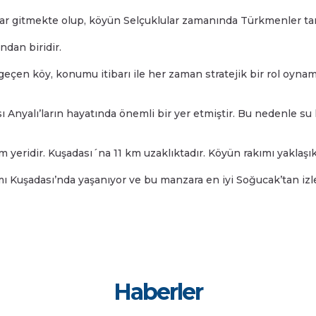
r gitmekte olup, köyün Selçuklular zamanında Türkmenler tar
ndan biridir.
çen köy, konumu itibarı ile her zaman stratejik bir rol oynam
ı Anyalı’ların hayatında önemli bir yer etmiştir. Bu nedenle 
 yeridir. Kuşadası´na 11 km uzaklıktadır. Köyün rakımı yaklaşı
ı Kuşadası’nda yaşanıyor ve bu manzara en iyi Soğucak’tan izl
Haberler