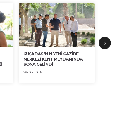
KUŞADASI’NIN YENİ CAZİBE
BRONZ, AHŞ
MERKEZİ KENT MEYDANI’NDA
ESTETİK UY
İ
SONA GELİNDİ
30-07-2026
29-07-2026