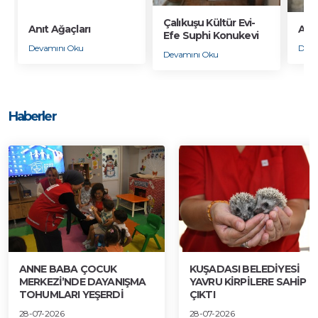
Çalıkuşu Kültür Evi-
Anıt Ağaçları
Anai
Efe Suphi Konukevi
Devamını Oku
Deva
Devamını Oku
Haberler
ANNE BABA ÇOCUK
KUŞADASI BELEDİYESİ
MERKEZİ’NDE DAYANIŞMA
YAVRU KİRPİLERE SAHİP
TOHUMLARI YEŞERDİ
ÇIKTI
28-07-2026
28-07-2026