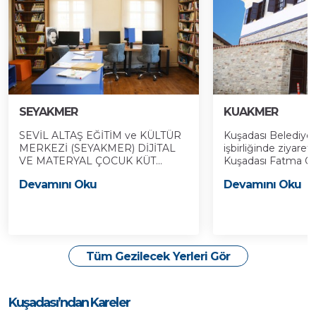
SEYAKMER
KUAKMER
SEVİL ALTAŞ EĞİTİM ve KÜLTÜR
Kuşadası Belediyes
MERKEZİ (SEYAKMER) DİJİTAL
işbirliğinde ziyaret
VE MATERYAL ÇOCUK KÜT...
Kuşadası Fatma Öze
Devamını Oku
Devamını Oku
Tüm Gezilecek Yerleri Gör
Kuşadası’ndan Kareler