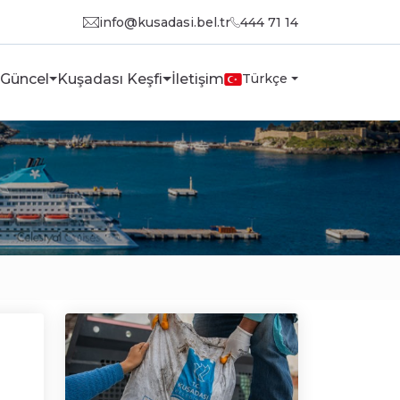
info@kusadasi.bel.tr
444 71 14
Güncel
Kuşadası Keşfi
İletişim
Türkçe