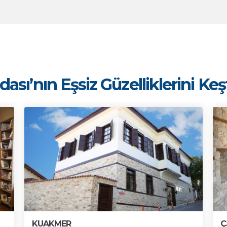
ası’nın Eşsiz Güzelliklerini Ke
KUAKMER
Ç