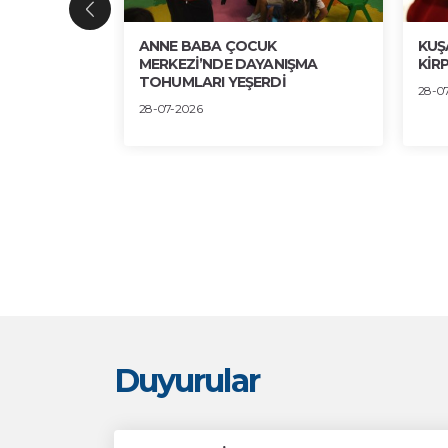
ENGİN
ANNE BABA ÇOCUK
KUŞ
 SERGİDE
MERKEZİ’NDE DAYANIŞMA
KİRP
TOHUMLARI YEŞERDİ
28-0
28-07-2026
Duyurular