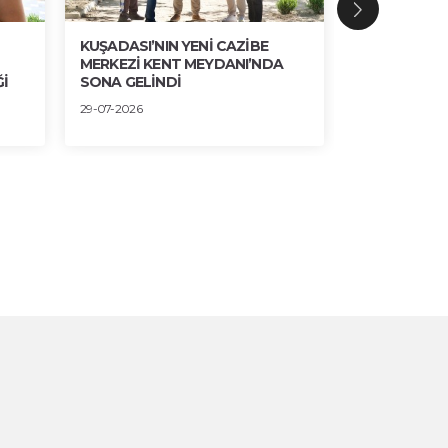
KUŞADASI’NIN YENİ CAZİBE
BRONZ, AHŞ
MERKEZİ KENT MEYDANI’NDA
ESTETİK UY
İ
SONA GELİNDİ
30-07-2026
29-07-2026