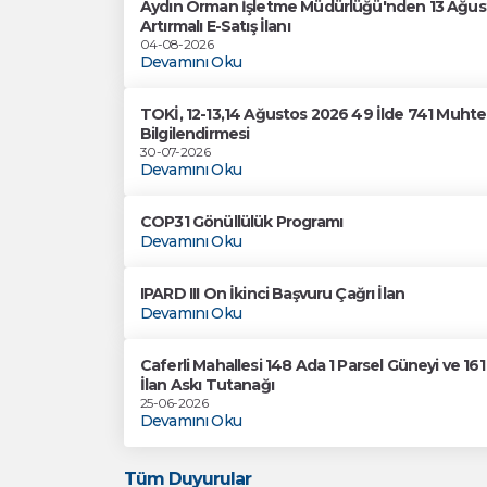
Aydın Orman İşletme Müdürlüğü'nden 13 Ağusto
Artırmalı E-Satış İlanı
04-08-2026
Devamını Oku
TOKİ, 12-13,14 Ağustos 2026 49 İlde 741 Muhtel
Bilgilendirmesi
30-07-2026
Devamını Oku
COP31 Gönüllülük Programı
Devamını Oku
IPARD III On İkinci Başvuru Çağrı İlan
Devamını Oku
Caferli Mahallesi 148 Ada 1 Parsel Güneyi ve 1
İlan Askı Tutanağı
25-06-2026
Devamını Oku
Tüm Duyurular