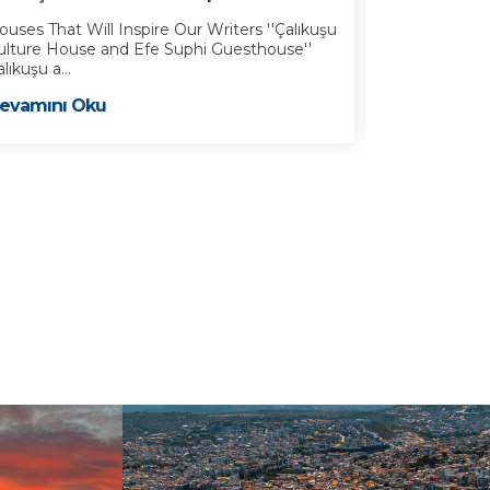
ouses That Will Inspire Our Writers ''Çalıkuşu
Kuşadası Bele
ulture House and Efe Suphi Guesthouse''
19’uncu yüzyı
lıkuşu a...
Devamını 
evamını Oku