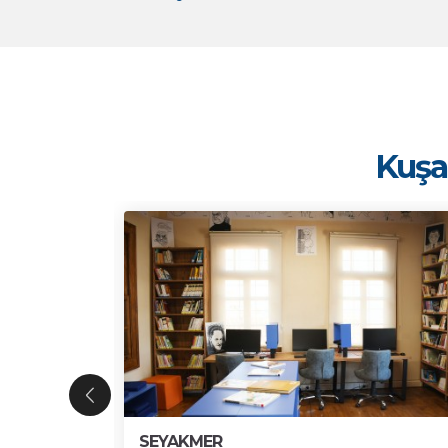
Kuşad
SEYAKMER