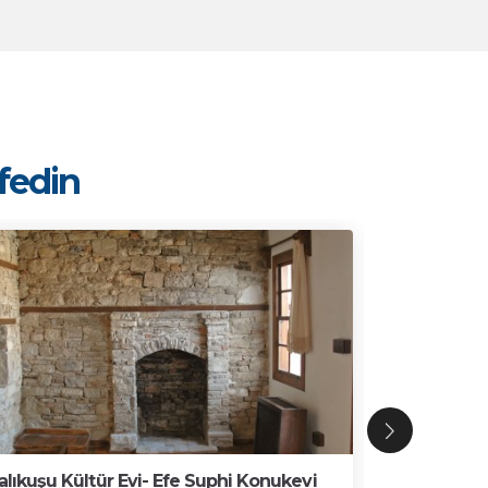
şfedin
alıkuşu Kültür Evi- Efe Suphi Konukevi
İbramaki Sa