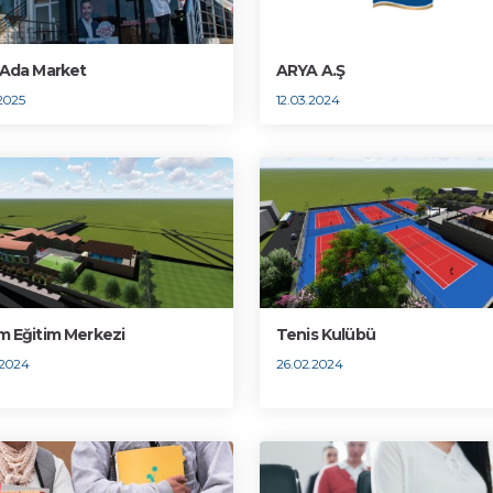
 Ada Market
ARYA A.Ş
2025
12.03.2024
m Eğitim Merkezi
Tenis Kulübü
.2024
26.02.2024