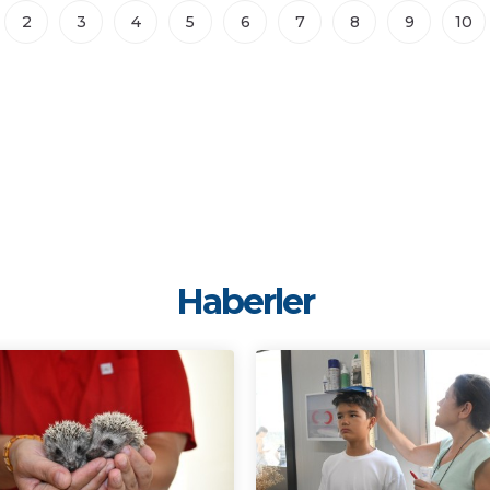
2
3
4
5
6
7
8
9
10
Haberler