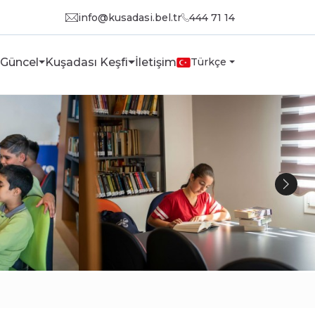
info@kusadasi.bel.tr
444 71 14
Güncel
Kuşadası Keşfi
İletişim
Türkçe