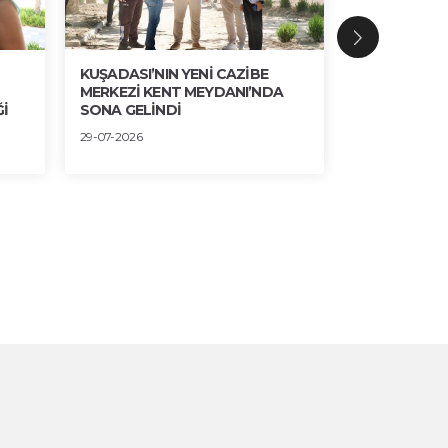
KUŞADASI’NIN YENİ CAZİBE
BRONZ, AHŞ
MERKEZİ KENT MEYDANI’NDA
ESTETİK UY
İ
SONA GELİNDİ
30-07-2026
29-07-2026