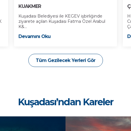
KUAKMER
Ç
Kuşadası Belediyesi ile KEGEV işbirliğinde
H
K
ziyarete açılan Kuşadası Fatma Özel Arabul
C
K&...
Ça
Devamını Oku
D
Tüm Gezilecek Yerleri Gör
Kuşadası’ndan Kareler