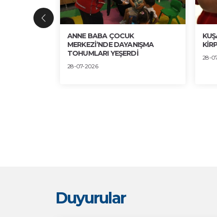
ENGİN
ANNE BABA ÇOCUK
KUŞ
 SERGİDE
MERKEZİ’NDE DAYANIŞMA
KİRP
TOHUMLARI YEŞERDİ
28-0
28-07-2026
Duyurular