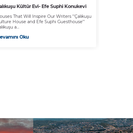
alıkuşu Kültür Evi- Efe Suphi Konukevi
İbramaki Sa
ouses That Will Inspire Our Writers ''Çalıkuşu
Kuşadası Bele
ulture House and Efe Suphi Guesthouse''
19’uncu yüzyı
lıkuşu a...
Devamını 
evamını Oku