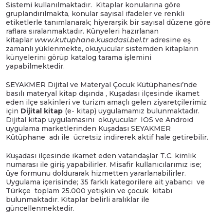
Sistemi kullanılmaktadır. Kitaplar konularına göre
gruplandırılmakta, konular sayısal ifadeler ve renkli
etiketlerle tanımlanarak; hiyerarşik bir sayısal düzene göre
raflara sıralanmaktadır. Künyeleri hazırlanan
kitaplar
www.kutuphane.kusadasi.bel.tr
adresine eş
zamanlı yüklenmekte, okuyucular sistemden kitapların
künyelerini görüp katalog tarama işlemini
yapabilmektedir.
SEYAKMER Dijital ve Materyal Çocuk Kütüphanesi’nde
basılı materyal kitap dışında , Kuşadası ilçesinde ikamet
eden ilçe sakinleri ve turizm amaçlı gelen ziyaretçilerimiz
için
Dijital kitap
(e- kitap) uygulamamız bulunmaktadır.
Dijital kitap uygulamasını okuyucular IOS ve Android
uygulama marketlerinden Kuşadası SEYAKMER
Kütüphane adı ile ücretsiz indirerek aktif hale getirebilir.
Kuşadası ilçesinde ikamet eden vatandaşlar T.C. kimlik
numarası ile giriş yapabilirler. Misafir kullanıcılarımız ise;
üye formunu doldurarak hizmetten yararlanabilirler.
Uygulama içerisinde; 35 farklı kategorilere ait yabancı ve
Türkçe toplam 25.000 yetişkin ve çocuk kitabı
bulunmaktadır. Kitaplar belirli aralıklar ile
güncellenmektedir.