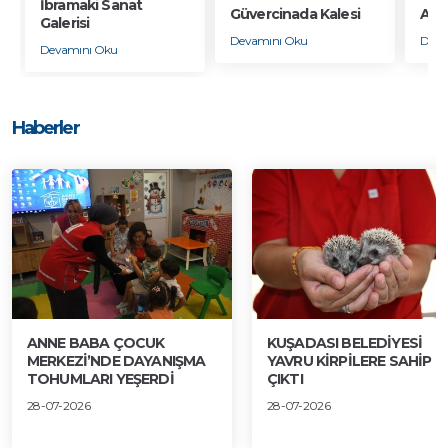
İbramaki Sanat
Güvercinada Kalesi
Asla
Galerisi
Devamını Oku
Deva
Devamını Oku
Haberler
ANNE BABA ÇOCUK
KUŞADASI BELEDİYESİ
MERKEZİ’NDE DAYANIŞMA
YAVRU KİRPİLERE SAHİP
TOHUMLARI YEŞERDİ
ÇIKTI
28-07-2026
28-07-2026