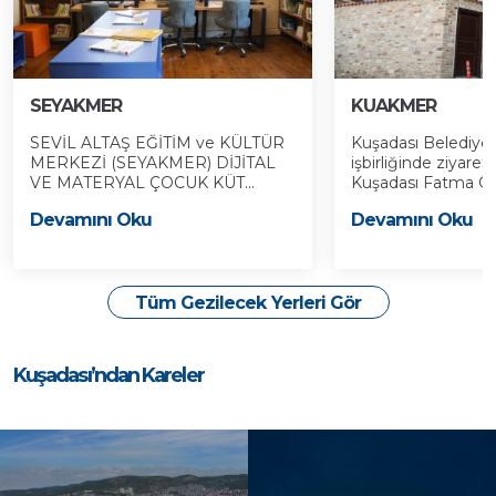
SEYAKMER
KUAKMER
SEVİL ALTAŞ EĞİTİM ve KÜLTÜR
Kuşadası Belediyes
MERKEZİ (SEYAKMER) DİJİTAL
işbirliğinde ziyaret
VE MATERYAL ÇOCUK KÜT...
Kuşadası Fatma Öze
Devamını Oku
Devamını Oku
Tüm Gezilecek Yerleri Gör
Kuşadası’ndan Kareler