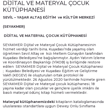
DİJİTAL VE MATERYAL ÇOCUK
KÜTÜPHANESİ
SEVİL – YAŞAR ALTAŞ EĞİTİM ve KÜLTÜR MERKEZİ
(SEYAKMER)
DİJİTAL VE MATERYAL ÇOCUK KÜTÜPHANESİ
SEYAKMER Dijital ve Materyal Çocuk Kütüphanesinin
hizmet verdiği tarihi bina, Kuşadası’nda yaşamış olan
öğretmen Sevil Altaş ve kızı Meltem Günaydın tarafından
Kuşadası Belediyesi’ne bağışlanmıştır. Aydın Yatırım İzleme
ve Koordinasyon Başkanlığı (YİKOB) iş birliğinde restore
edilen SEYAKMER Dijital ve Materyal Çocuk Kütüphanesi
; Kuşadası Belediyesi ve Kuşadası Eğitim ve Geliştirme
Vakfı (KEGEV) ile oluşturulan ortak protokol ile
yürütülmektedir. 26 Ağustos 2020 tarihinde hizmete giren
SEYAKMER Dijital ve Materyal çocuk kütüphanesi, 18
yaşına kadar olan çocuklar ve gençlere üyelik imkânı ile
basılı materyal ödünç kitap hizmeti vermektedir.
Materyal kütüphanemizdeki
kitapların kataloglamasında
uluslararası standartlara uygun Dewey Onlu Sınıflama