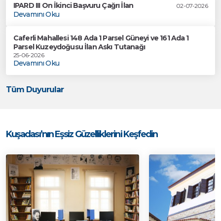
IPARD III On İkinci Başvuru Çağrı İlan
02-07-2026
Devamını Oku
Caferli Mahallesi 148 Ada 1 Parsel Güneyi ve 161 Ada 1
Parsel Kuzeydoğusu İlan Askı Tutanağı
25-06-2026
Devamını Oku
Tüm Duyurular
Kuşadası’nın Eşsiz Güzelliklerini Keşfedin