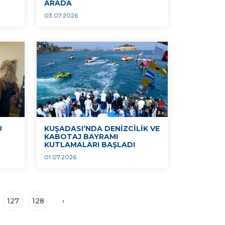
ARADA
03.07.2026
U
KUŞADASI’NDA DENİZCİLİK VE
KABOTAJ BAYRAMI
KUTLAMALARI BAŞLADI
01.07.2026
127
128
›