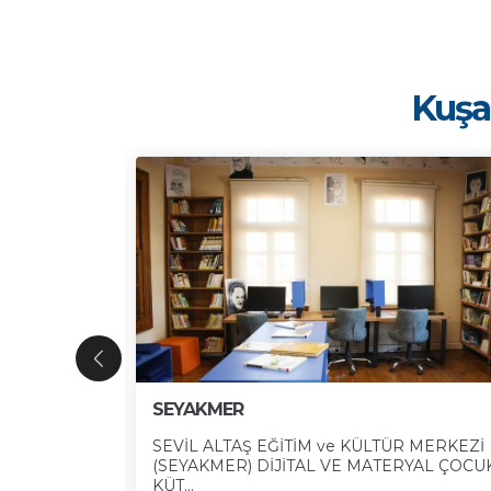
Kuşad
SEYAKMER
eşhur tarihçi
SEVİL ALTAŞ EĞİTİM ve KÜLTÜR MERKEZİ
(SEYAKMER) DİJİTAL VE MATERYAL ÇOCU
KÜT...