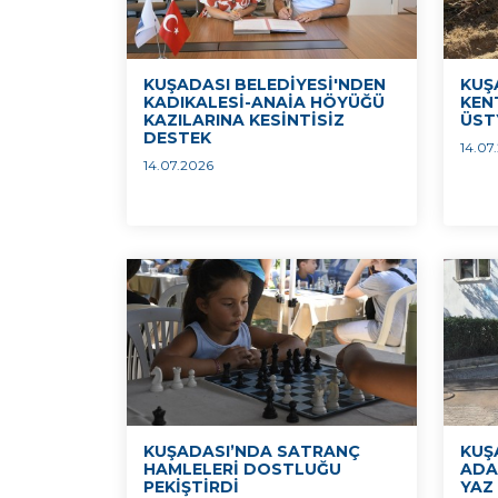
KUŞADASI BELEDİYESİ'NDEN
KUŞ
KADIKALESİ-ANAİA HÖYÜĞÜ
KEN
KAZILARINA KESİNTİSİZ
ÜST
DESTEK
14.07
14.07.2026
KUŞADASI’NDA SATRANÇ
KUŞ
HAMLELERİ DOSTLUĞU
ADA
PEKİŞTİRDİ
YAZ