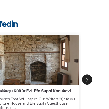
şfedin
alıkuşu Kültür Evi- Efe Suphi Konukevi
İbramaki Sa
ouses That Will Inspire Our Writers ''Çalıkuşu
Kuşadası Bele
ulture House and Efe Suphi Guesthouse''
19’uncu yüzyı
lıkuşu a...