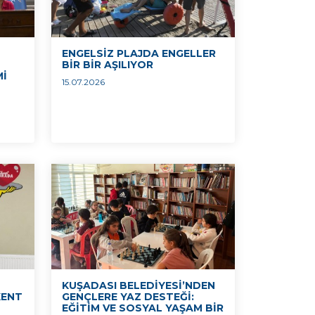
ENGELSİZ PLAJDA ENGELLER
BİR BİR AŞILIYOR
Mİ
15.07.2026
KUŞADASI BELEDİYESİ’NDEN
KENT
GENÇLERE YAZ DESTEĞİ:
EĞİTİM VE SOSYAL YAŞAM BİR