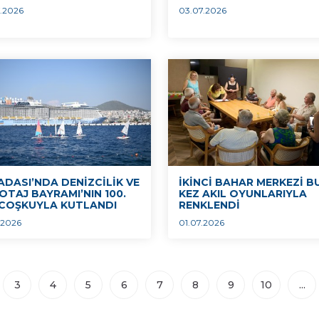
.2026
03.07.2026
ADASI’NDA DENİZCİLİK VE
İKİNCİ BAHAR MERKEZİ B
OTAJ BAYRAMI’NIN 100.
KEZ AKIL OYUNLARIYLA
I COŞKUYLA KUTLANDI
RENKLENDİ
.2026
01.07.2026
3
4
5
6
7
8
9
10
...