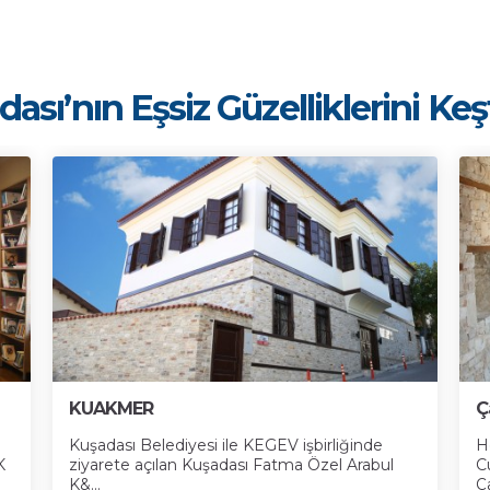
ası’nın Eşsiz Güzelliklerini Ke
KUAKMER
Ç
Kuşadası Belediyesi ile KEGEV işbirliğinde
H
K
ziyarete açılan Kuşadası Fatma Özel Arabul
C
K&...
Ça