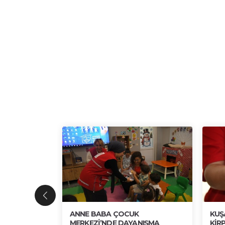
ENGİN
ANNE BABA ÇOCUK
KUŞ
 SERGİDE
MERKEZİ’NDE DAYANIŞMA
KİRP