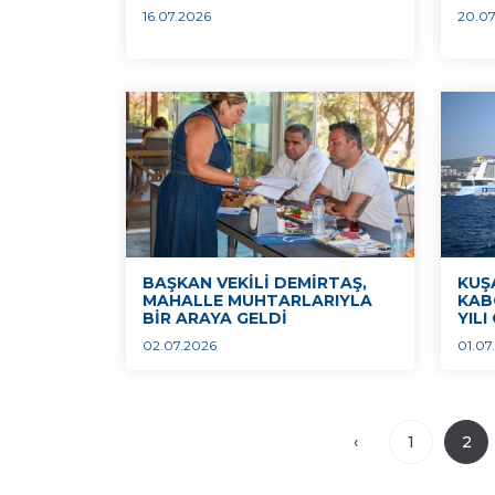
16.07.2026
20.07
BAŞKAN VEKİLİ DEMİRTAŞ,
KUŞ
MAHALLE MUHTARLARIYLA
KAB
BİR ARAYA GELDİ
YIL
02.07.2026
01.07
‹
1
2