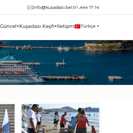
info@kusadasi.bel.tr
444 71 14
Güncel
Kuşadası Keşfi
İletişim
Türkçe