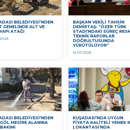
ADASI BELEDİYESİ’NDEN
BAŞKAN VEKİLİ TAHSİN
T GENELİNDE ALT VE
DEMİRTAŞ: “ÖZER TÜRK
YAPI ATAĞI
STADI’NDAKİ SÜREÇ RES
TEKNİK RAPORLAR
.2026
DOĞRULTUSUNDA
YÜRÜTÜLÜYOR”
14.07.2026
ADASI BELEDİYESİ'NDEN
KUŞADASI’NDA UYGUN
GÖL MESİRE ALANINA
FİYATA KALİTELİ YEMEK 
 BAKIMI
LOKANTASI’NDA