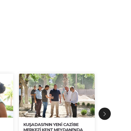
KUŞADASI’NIN YENİ CAZİBE
BRONZ, AHŞ
MERKEZİ KENT MEYDANI’NDA
ESTETİK UY